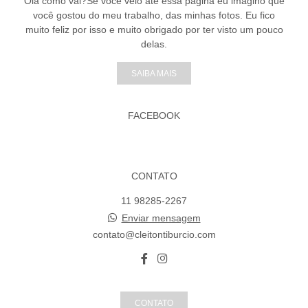
Olá como vai?Se você veio até essa página eu imagino que
você gostou do meu trabalho, das minhas fotos. Eu fico
muito feliz por isso e muito obrigado por ter visto um pouco
delas.
SAIBA MAIS
FACEBOOK
CONTATO
11 98285-2267
Enviar mensagem
contato@cleitontiburcio.com
CONTATO