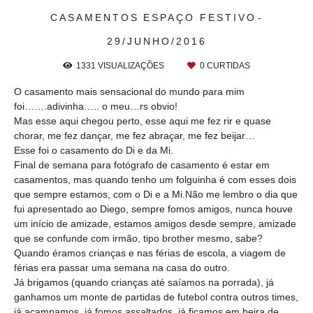
CASAMENTOS
ESPAÇO FESTIVO
29/JUNHO/2016
1331
VISUALIZAÇÕES
0
CURTIDAS
O casamento mais sensacional do mundo para mim
foi…….adivinha….. o meu…rs obvio!
Mas esse aqui chegou perto, esse aqui me fez rir e quase
chorar, me fez dançar, me fez abraçar, me fez beijar…
Esse foi o casamento do Di e da Mi.
Final de semana para fotógrafo de casamento é estar em
casamentos, mas quando tenho um folguinha é com esses dois
que sempre estamos, com o Di e a Mi.Não me lembro o dia que
fui apresentado ao Diego, sempre fomos amigos, nunca houve
um início de amizade, estamos amigos desde sempre, amizade
que se confunde com irmão, tipo brother mesmo, sabe?
Quando éramos crianças e nas férias de escola, a viagem de
férias era passar uma semana na casa do outro.
Já brigamos (quando crianças até saíamos na porrada), já
ganhamos um monte de partidas de futebol contra outros times,
já acampamos, já fomos assaltados, já ficamos em beira de