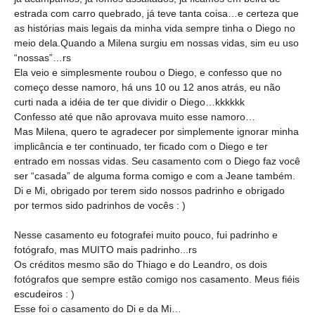
estrada com carro quebrado, já teve tanta coisa…e certeza que
as histórias mais legais da minha vida sempre tinha o Diego no
meio dela.Quando a Milena surgiu em nossas vidas, sim eu uso
“nossas”…rs
Ela veio e simplesmente roubou o Diego, e confesso que no
começo desse namoro, há uns 10 ou 12 anos atrás, eu não
curti nada a idéia de ter que dividir o Diego…kkkkkk
Confesso até que não aprovava muito esse namoro…
Mas Milena, quero te agradecer por simplemente ignorar minha
implicância e ter continuado, ter ficado com o Diego e ter
entrado em nossas vidas. Seu casamento com o Diego faz você
ser “casada” de alguma forma comigo e com a Jeane também.
Di e Mi, obrigado por terem sido nossos padrinho e obrigado
por termos sido padrinhos de vocês : )
Nesse casamento eu fotografei muito pouco, fui padrinho e
fotógrafo, mas MUITO mais padrinho...rs
Os créditos mesmo são do Thiago e do Leandro, os dois
fotógrafos que sempre estão comigo nos casamento. Meus fiéis
escudeiros : )
Esse foi o casamento do Di e da Mi…