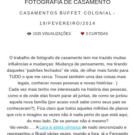
FOTOGRAFIA DE CASAMENTO
CASAMENTOS
BUFFET COLONIAL
19/FEVEREIRO/2014
1535
VISUALIZAÇÕES
0
CURTIDAS
O trabalho de fotógrafo de casamento tem me trazido muitas
influências e mudanças: Mudança de pensamento, me tirando
daqueles “padrões fechados” de vida, de olhar mais fundo para
TUDO o que me cerca. Trouxe também uma das coisas mais
legais, conhecer novas pessoas e novas histórias : )
Cada vez mais tenho me interessado na história das pessoas,
como e de onde elas foram parar ali juntas, de como se juntou
aquela nova família (por acaso você sabe como seus pais se
conheceram?). Fica claro que todos aqueles milhões de planos
que crio e imagino as vezes não é nada perto do que está aqui,
do meu lado. De se pensar não é mesmo?
Vai vendo….. A
Lara é atleta olímpica
de nado sincronizado e
representou o Brasil várias vezes, mundo a fora, já o Fernando