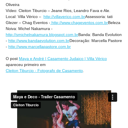
Oliveira
Vídeo: Cleiton Tiburcio – Jeane Rios, Leandro Fava e Ale.
Local: Villa Vérico –
http://villaverico.com.br
Assessoria: tati
Glezer – Chag Eventos -
http://www.chageventos.com.br
Beleza
Noiva: Michel Nakamura -
http://smichelnakamura.blogspot.com.br
Banda: Banda Evolution
-
http://www.bandaevolution.com.br
Decoração: Marcella Pastore
-
http://www.marcellapastore.com.br
O post
Maya e André | Casamento Judaico | Villa Vérico
apareceu primeiro em
Cleiton Tiburcio - Fotografo de Casamento
.