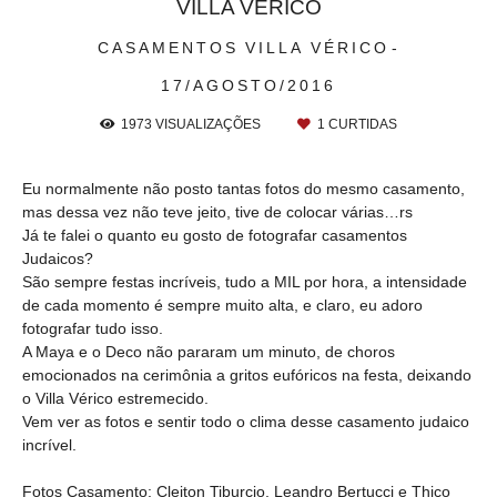
VILLA VÉRICO
CASAMENTOS
VILLA VÉRICO
17/AGOSTO/2016
1973
VISUALIZAÇÕES
1
CURTIDAS
Eu normalmente não posto tantas fotos do mesmo casamento,
mas dessa vez não teve jeito, tive de colocar várias…rs
Já te falei o quanto eu gosto de fotografar casamentos
Judaicos?
São sempre festas incríveis, tudo a MIL por hora, a intensidade
de cada momento é sempre muito alta, e claro, eu adoro
fotografar tudo isso.
A Maya e o Deco não pararam um minuto, de choros
emocionados na cerimônia a gritos eufóricos na festa, deixando
o Villa Vérico estremecido.
Vem ver as fotos e sentir todo o clima desse casamento judaico
incrível.
Fotos Casamento: Cleiton Tiburcio, Leandro Bertucci e Thico